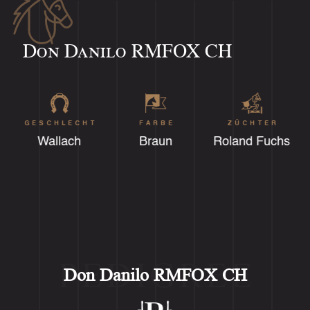
Don Danilo RMFOX CH
GESCHLECHT
FARBE
ZÜCHTER
Wallach
Braun
Roland Fuchs
PEDIGREE
Don Danilo RMFOX CH